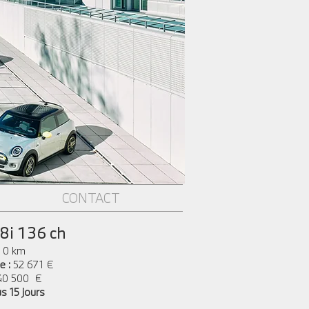
CONTACT
i 136 ch
: 0 km
e :
52 671 €
40 500 €
us 15 jours