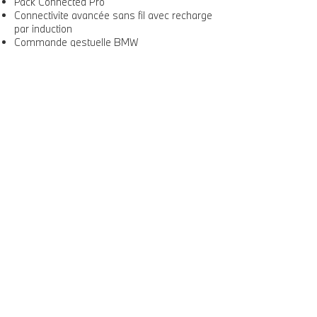
Pack Connected Pro
Connectivite avancée sans fil avec recharge
par induction
Commande gestuelle BMW
Hotspot Wifi
Pack Innovation :
Drive Assist
Affichage Tête Haute HUD couleur
Options :
Boite de vitesses automatique Sport avec
palettes de changement de rapport
Accès Confort
Toit ouvrant panoramique en verre
Tapis de sol en velours
Sièges avant électriques à mémoire
conducteur
Sièges avant chauffants
Tableau de bord en Similicuir Sensatec
Feux de route anti-éblouissement
Airbag passager désactivable via la clé
Park Assist Plus
Système Hi-Fi Harman Kardon