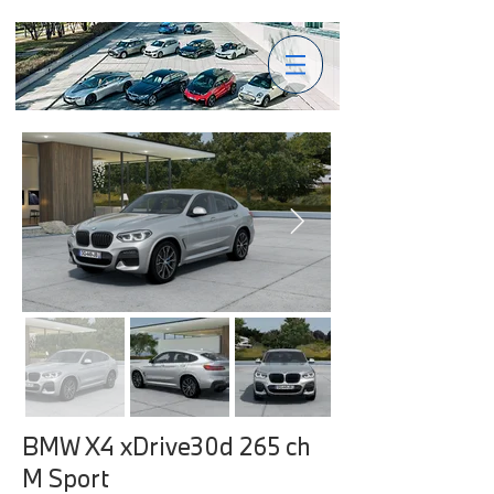
BMW X4 xDrive30d 265 ch
M Sport