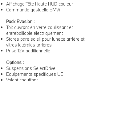
Affichage Tête Haute HUD couleur
Commande gestuelle BMW
Pack Evasion :
Toit ouvrant en verre coulissant et
entrebaillable électriquement
Stores pare soleil pour lunette arrière et
vitres latérales arrières
Prise 12V additionnelle
Options :
Suspensions SelectDrive
Equipements spécifiques UE
Volant chauffant
Ecrous antivol de roues
Mesure individuelle de pression de
pneumatiques
Alarme antivol
Commande électrique du volet de coffre
Accès Confort
Tapis de sol en velours
Triangle de présignalisation et trousse de
premiers secours