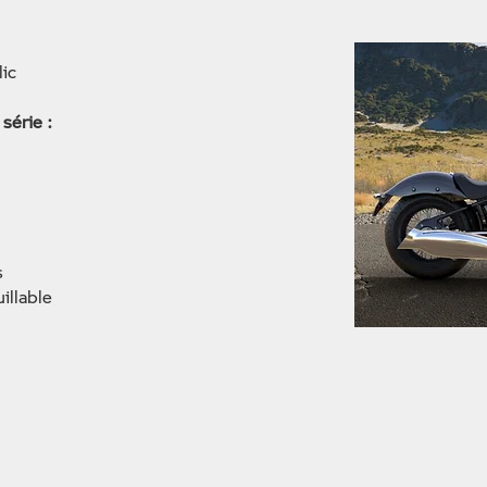
lic
série :
s
illable