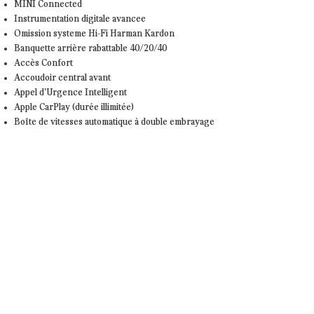
MINI Connected
Instrumentation digitale avancee
Omission systeme Hi-Fi Harman Kardon
Banquette arrière rabattable 40/20/40
Accès Confort
Accoudoir central avant
Appel d'Urgence Intelligent
Apple CarPlay (durée illimitée)
Boîte de vitesses automatique à double embrayage
Caméra de recul
Climatisation automatique bi-zone
Connectivité avancée sans fil avec recharge par
induction
Fixation ISOFIX à l'avant avec désactivation de
l'airbag passager
Flexible CarSharing Preparation
Kit éclairage
Kit rangement
MINI Driving Modes
MINI Excitment Package
Pack Safety
Pare-brise chauffant