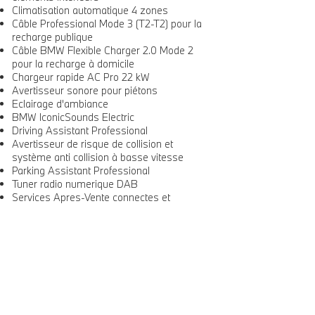
Climatisation automatique 4 zones
Câble Professional Mode 3 (T2-T2) pour la
recharge publique
Câble BMW Flexible Charger 2.0 Mode 2
pour la recharge à domicile
Chargeur rapide AC Pro 22 kW
Avertisseur sonore pour piétons
Eclairage d'ambiance
BMW IconicSounds Electric
Driving Assistant Professional
Avertisseur de risque de collision et
système anti collision à basse vitesse
Parking Assistant Professional
Tuner radio numerique DAB
Services Apres-Vente connectes et
ConnectedDrive
Appel d'Urgence Intelligent
Services ConnectedDrive (Apps véhicule 3
ans)
Pack Connected Professional (dont Apple
CarPlay et Google Android Auto)
Système Hi-Fi Bowers & Wilkins Surround
Sound