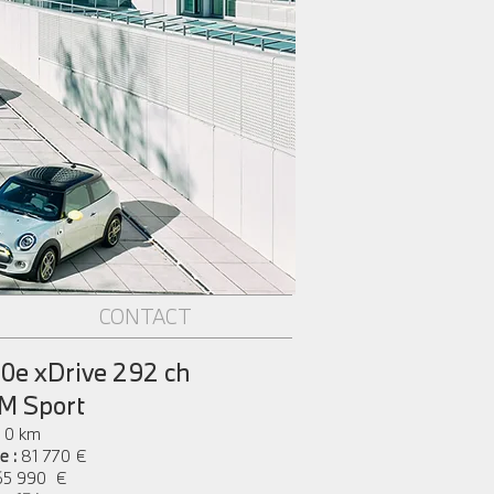
CONTACT
e xDrive 292 ch
M Sport
: 0 km
e :
81 770 €
65 990 €