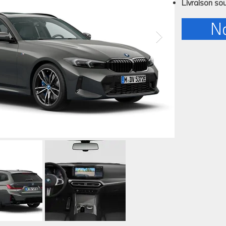
Livraison so
No