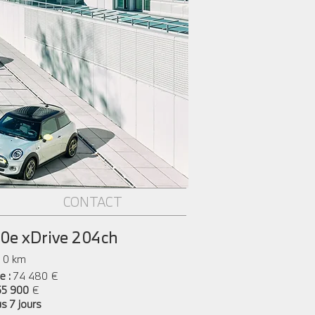
CONTACT
e xDrive 204ch
: 0 km
e :
74 480 €
55 900
€
us 7 jours