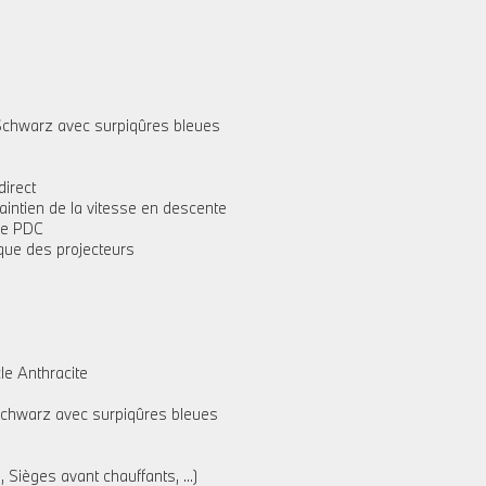
c Schwarz avec surpiqûres bleues
direct
aintien de la vitesse en descente
re PDC
que des projecteurs
le Anthracite
c Schwarz avec surpiqûres bleues
 Sièges avant chauffants, ...)