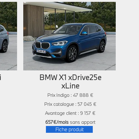
i
BMW X1 xDrive25e
xLine
Prix Indigo : 47 888 €
Prix catalogue : 57 045 €
Avantage client : 9 157 €
657€/mois
sans apport
Fiche produit